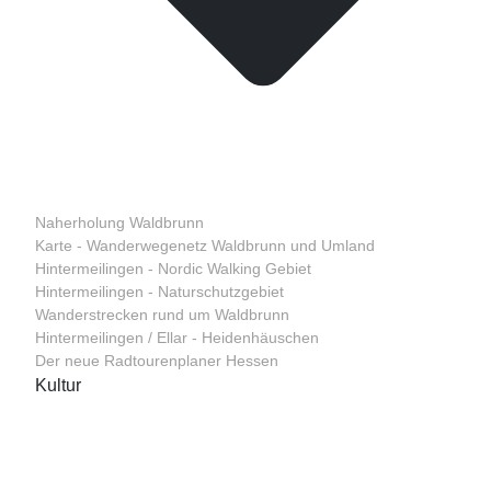
Naherholung Waldbrunn
Karte - Wanderwegenetz Waldbrunn und Umland
Hintermeilingen - Nordic Walking Gebiet
Hintermeilingen - Naturschutzgebiet
Wanderstrecken rund um Waldbrunn
Hintermeilingen / Ellar - Heidenhäuschen
Der neue Radtourenplaner Hessen
Kultur