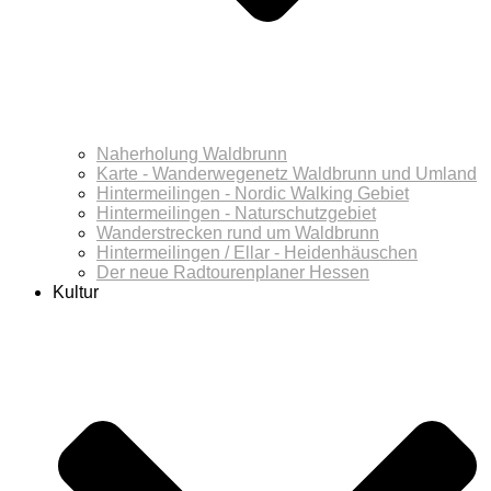
Naherholung Waldbrunn
Karte - Wanderwegenetz Waldbrunn und Umland
Hintermeilingen - Nordic Walking Gebiet
Hintermeilingen - Naturschutzgebiet
Wanderstrecken rund um Waldbrunn
Hintermeilingen / Ellar - Heidenhäuschen
Der neue Radtourenplaner Hessen
Kultur