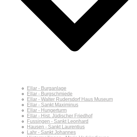
Ellar - Burganlage
Ellar - Burgschmiede
Ellar - Walter Rudersdorf Haus Museum
Ellar - Sankt Maximinus
Ellar - Hungerturm
Ellar - Hist. Jüdischer Friedhof
Fussingen - Sankt Leonhard
Hausen - Sankt Laurentius
Lahr - Sankt Johannes