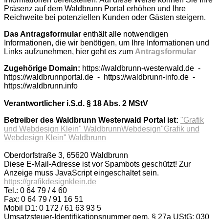
Präsenz auf dem Waldbrunn Portal erhöhen und Ihre
Reichweite bei potenziellen Kunden oder Gästen steigern.
Das Antragsformular
enthält alle notwendigen
Informationen, die wir benötigen, um Ihre Informationen und
Links aufzunehmen, hier geht es zum
Antragsformular
Zugehörige Domain:
https://waldbrunn-westerwald.de -
https://waldbrunnportal.de - https://waldbrunn-info.de -
https://waldbrunn.info
Verantwortlicher i.S.d. § 18 Abs. 2 MStV
Betreiber des Waldbrunn Westerwald Portal ist:
"Grafik
und Webdesign Klein" Waldbrunn
Webdesign
"Grafik und
Webdesign Klein" Waldbrunn
Oberdorfstraße 3, 65620 Waldbrunn
Diese E-Mail-Adresse ist vor Spambots geschützt! Zur
Anzeige muss JavaScript eingeschaltet sein.
https://grafikdesignklein.de
Tel.: 0 64 79 / 4 60
Fax: 0 64 79 / 91 16 51
Mobil D1: 0 172 / 61 63 93 5
Umsatzsteuer-Identifikationsnummer gem. § 27a UStG: 030