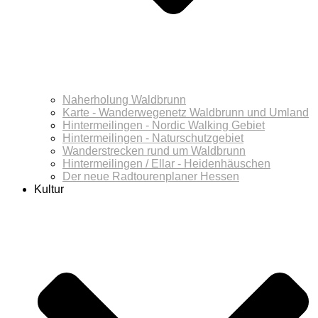
Naherholung Waldbrunn
Karte - Wanderwegenetz Waldbrunn und Umland
Hintermeilingen - Nordic Walking Gebiet
Hintermeilingen - Naturschutzgebiet
Wanderstrecken rund um Waldbrunn
Hintermeilingen / Ellar - Heidenhäuschen
Der neue Radtourenplaner Hessen
Kultur