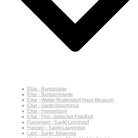
Ellar - Burganlage
Ellar - Burgschmiede
Ellar - Walter Rudersdorf Haus Museum
Ellar - Sankt Maximinus
Ellar - Hungerturm
Ellar - Hist. Jüdischer Friedhof
Fussingen - Sankt Leonhard
Hausen - Sankt Laurentius
Lahr - Sankt Johannes