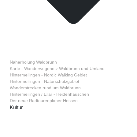
Naherholung Waldbrunn
Karte - Wanderwegenetz Waldbrunn und Umland
Hintermeilingen - Nordic Walking Gebiet
Hintermeilingen - Naturschutzgebiet
Wanderstrecken rund um Waldbrunn
Hintermeilingen / Ellar - Heidenhäuschen
Der neue Radtourenplaner Hessen
Kultur