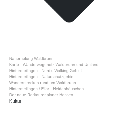
Naherholung Waldbrunn
Karte - Wanderwegenetz Waldbrunn und Umland
Hintermeilingen - Nordic Walking Gebiet
Hintermeilingen - Naturschutzgebiet
Wanderstrecken rund um Waldbrunn
Hintermeilingen / Ellar - Heidenhäuschen
Der neue Radtourenplaner Hessen
Kultur